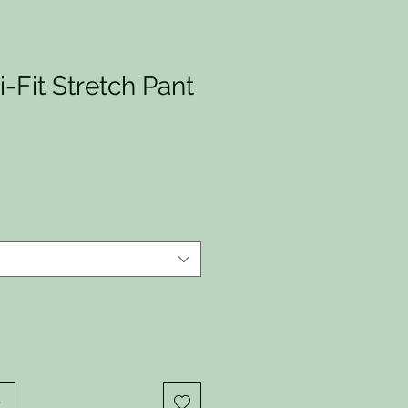
i-Fit Stretch Pant
io
o