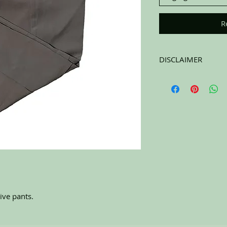
R
DISCLAIMER
All items on this page 
carefully sort through
to pick the best ones 
carefully at all of the
completing the purchas
NO RETURNS. All item
ive pants.