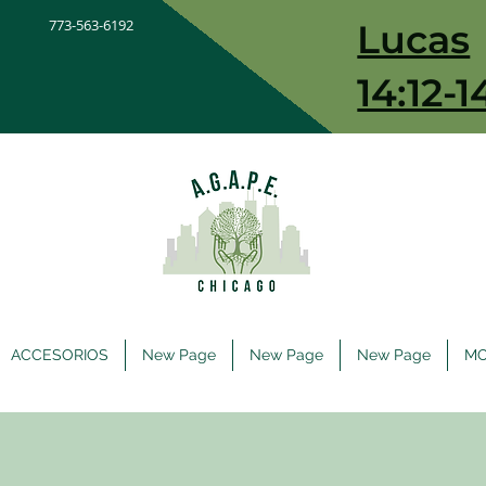
773-563-6192
Lucas
14:12-1
ACCESORIOS
New Page
New Page
New Page
M