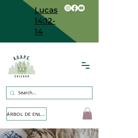
Lucas
14:12-
14
ÁRBOL DE ENLACE