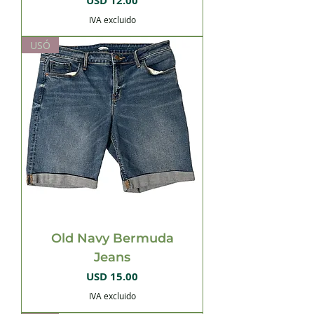
USD 12.00
IVA excluido
USÓ
Old Navy Bermuda
Jeans
Precio
USD 15.00
IVA excluido