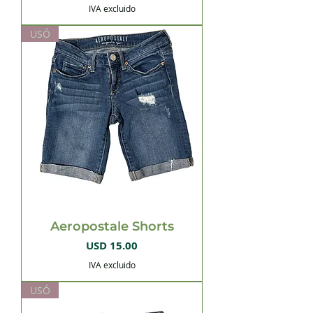
IVA excluido
USÓ
Aeropostale Shorts
Precio
USD 15.00
IVA excluido
USÓ