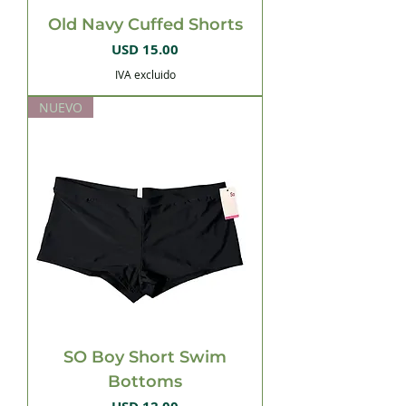
Old Navy Cuffed Shorts
Precio
USD 15.00
IVA excluido
NUEVO
SO Boy Short Swim
Bottoms
Precio