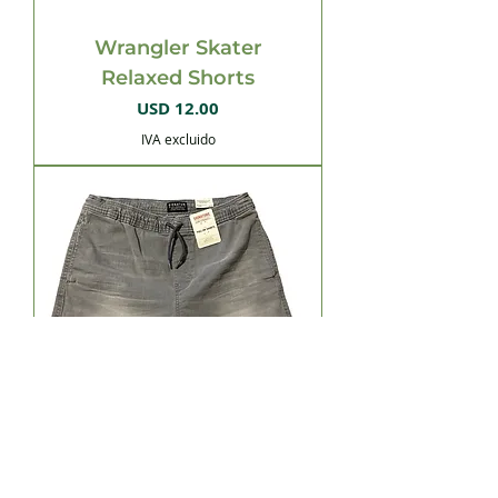
Wrangler Skater
Relaxed Shorts
Precio
USD 12.00
IVA excluido
Signature Levi's