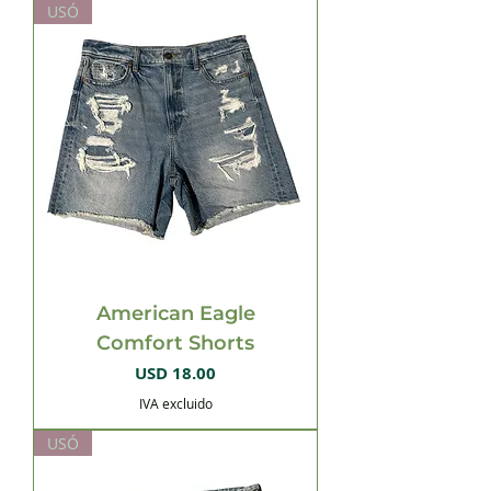
USÓ
American Eagle
Comfort Shorts
Precio
USD 18.00
IVA excluido
USÓ