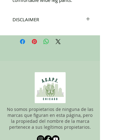
DISCLAIMER
All items on this page are donated. Our
staff tries to carefully sort through all of
the new and gently used items to
pick the best ones to sell to our
customers. Please look carefully at the
pictures and check the sizes before
purchasing. All sales are FINAL, so there
are NO RETURNS. All items are sold
"AS
IS"
.
No somos propietarios de ninguna de las
marcas que figuran en esta página, pero
la propiedad del nombre de la marca
pertenece a sus legítimos propietarios.