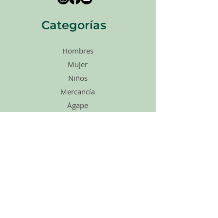
Categorías
Hombres
Mujer
Niños
Mercancía
Ágape
Zapatos
Accesorios
Ventas
Tarjetas de
regalo
enlaces