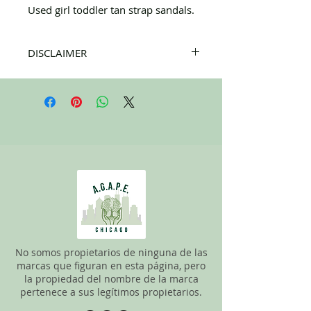
Used girl toddler tan strap sandals.
DISCLAIMER
All items on this page are donated. Our
staff tries to carefully sort through all of
the new and gently used items to
pick the best ones to sell to our
customers. Please look carefully at all of
the pictures and check the sizes before
completing purchase. All sales are
FINAL, so there are NO RETURNS. All
items are sold
"AS IS"
.
No somos propietarios de ninguna de las
marcas que figuran en esta página, pero
la propiedad del nombre de la marca
pertenece a sus legítimos propietarios.