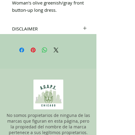
Woman's olive greenish/gray front
button-up long dress.
DISCLAIMER
All items on this page are donated. Our
staff tries to carefully sort through all of
the new and gently used items to
pick the best ones to sell to our
customers. Please look carefully at all of
the pictures and check the sizes before
completing the purchase. All sales are
FINAL, so there are NO RETURNS. All
items are sold
"AS IS"
.
No somos propietarios de ninguna de las
marcas que figuran en esta página, pero
la propiedad del nombre de la marca
pertenece a sus legítimos propietarios.