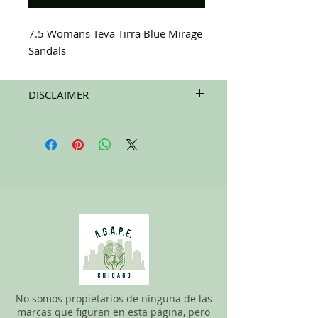
7.5 Womans Teva Tirra Blue Mirage
Sandals
DISCLAIMER
All items on this page are donated. Our
staff tries to carefully sort through all of
the new and gently used items to
pick the best ones to sell to our
customers. Please look carefully at the
pictures and check the sizes before
purchasing. All sales are FINAL, so there
are NO RETURNS. All items are sold
"AS
IS"
. If you have any questions please feel
free to contact us.
No somos propietarios de ninguna de las
marcas que figuran en esta página, pero