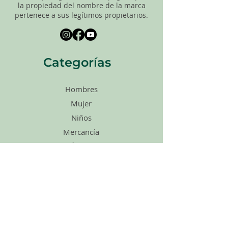
la propiedad del nombre de la marca
pertenece a sus legítimos propietarios.
Categorías
Hombres
Mujer
Niños
Mercancía
Ágape
Zapatos
Accesorios
Ventas
Tarjetas de
regalo