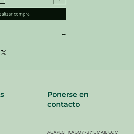
ealizar compra
are donated. Our staff tries to
 all of the new and gently used items
to sell to our customers. Please look
 pictures and check the sizes before
e. All sales are FINAL, so there are
s are sold
"AS IS"
.
s
Ponerse en
contacto
AGAPECHICAGO773@GMAIL.COM