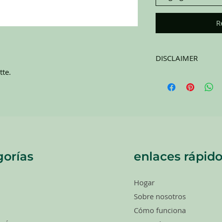
R
DISCLAIMER
tte.
All items on this page 
carefully sort through
to pick the best ones 
carefully at all of the
completing the purchas
NO RETURNS. All item
orías
enlaces rápido
Hogar
Sobre nosotros
Cómo funciona