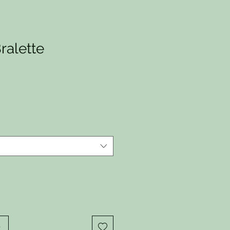
ralette
io
o