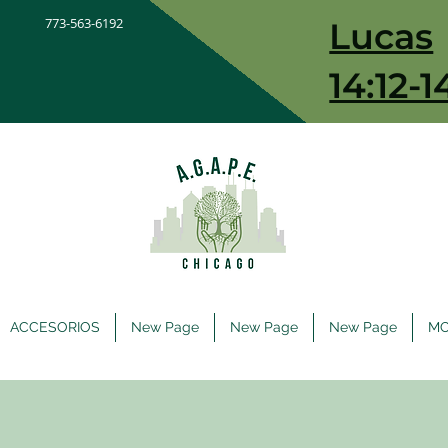
773-563-6192
Lucas
14:12-1
ACCESORIOS
New Page
New Page
New Page
M