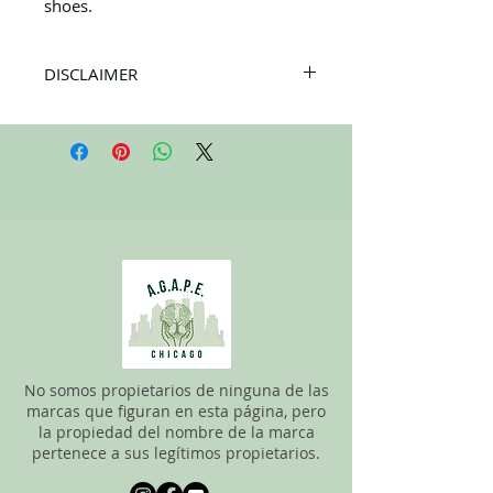
shoes.
DISCLAIMER
All items on this page are donated. Our
staff tries to carefully sort through all of
the new and gently used items to
pick the best ones to sell to our
customers. Please look carefully at all of
the pictures and check the sizes before
completing purchase. All sales are
FINAL, so there are NO RETURNS. All
items are sold
"AS IS"
.
No somos propietarios de ninguna de las
marcas que figuran en esta página, pero
la propiedad del nombre de la marca
pertenece a sus legítimos propietarios.