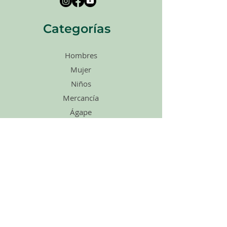
Categorías
Hombres
Mujer
Niños
Mercancía
Ágape
Zapatos
Accesorios
Ventas
Tarjetas de
regalo
enlaces