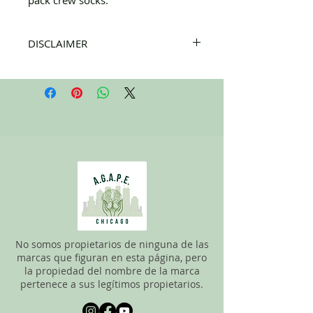
DISCLAIMER
All items on this page are donated. Our
staff tries to carefully sort through all of
the new and gently used items to
pick the best ones to sell to our
customers. Please look carefully at all of
the pictures and check the sizes before
completing the purchase. All sales are
FINAL, so there are NO RETURNS. All
items are sold
"AS IS"
.
No somos propietarios de ninguna de las
marcas que figuran en esta página, pero
la propiedad del nombre de la marca
pertenece a sus legítimos propietarios.