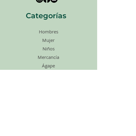
Categorías
Hombres
Mujer
Niños
Mercancía
Ágape
Zapatos
Accesorios
Ventas
Tarjetas de
regalo
enlaces