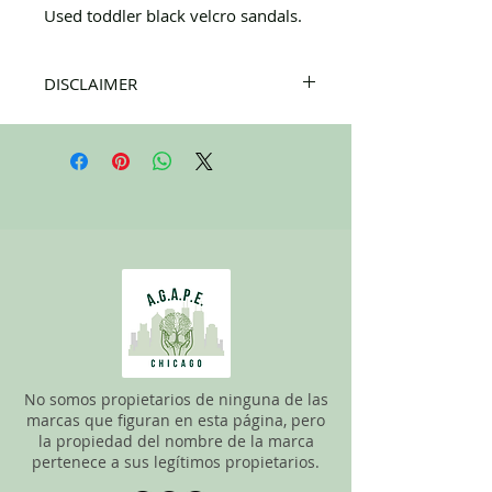
Used toddler black velcro sandals.
DISCLAIMER
All items on this page are donated. Our
staff tries to carefully sort through all of
the new and gently used items to
pick the best ones to sell to our
customers. Please look carefully at the
pictures and check the sizes before
purchasing. All sales are FINAL, so there
are NO RETURNS. All items are sold
"AS
IS"
. If you have any questions please feel
free to contact us.
No somos propietarios de ninguna de las
marcas que figuran en esta página, pero
la propiedad del nombre de la marca
pertenece a sus legítimos propietarios.