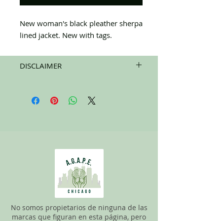
New woman's black pleather sherpa
lined jacket. New with tags.
DISCLAIMER
All items on this page are donated. Our
staff tries to carefully sort through all of
the new and gently used items to
pick the best ones to sell to our
customers. Please look carefully at all of
the pictures and check the sizes before
completing purchase. All sales are
FINAL, so there are NO RETURNS. All
items are sold
"AS IS"
. If you have any
questions please feel free to contact us.
No somos propietarios de ninguna de las
marcas que figuran en esta página, pero