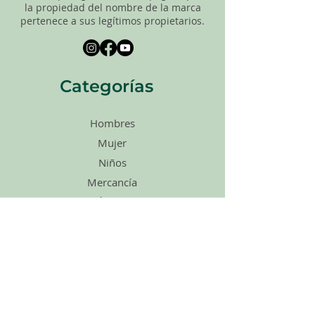
la propiedad del nombre de la marca
pertenece a sus legítimos propietarios.
Categorías
Hombres
Mujer
Niños
Mercancía
Ágape
Zapatos
Accesorios
Ventas
Tarjetas de
regalo