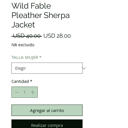
Wild Fable
Pleather Sherpa
Jacket
Precio
Precio
 USD 40.00 
USD 28.00
de
IVA excluido
oferta
TALLA MUJER
*
Cantidad
*
Agregar al carrito
Realizar compra